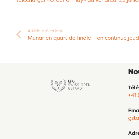
Article précédent
Munar en quart de finale – on continue jeud
No
Tél
+41 
Ema
gst
Adr