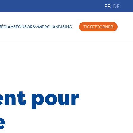
FR
DE
MÉDIA
SPONSORS
MERCHANDISING
TICKETCORNER
ent pour
e