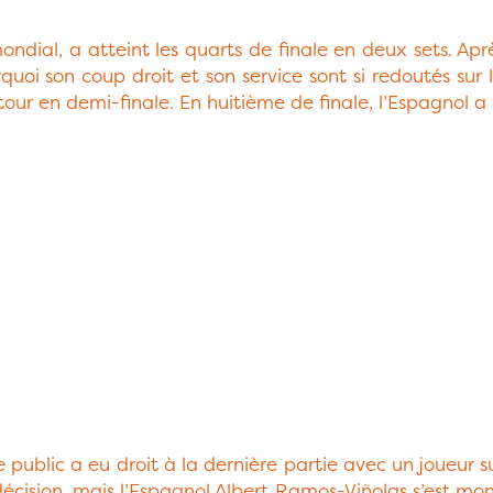
al, a atteint les quarts de finale en deux sets. Après 
oi son coup droit et son service sont si redoutés sur le
n tour en demi-finale. En huitième de finale, l’Espagnol a
public a eu droit à la dernière partie avec un joueur sui
écision, mais l’Espagnol Albert Ramos-Viñolas s’est mont