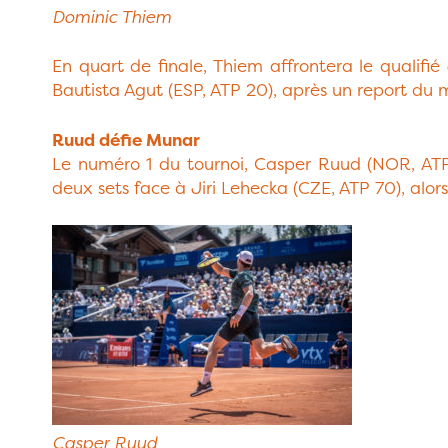
Dominic Thiem
En quart de finale, Thiem affrontera le qualifié
Bautista Agut (ESP, ATP 20), après un report du ma
Ruud défie Munar
Le numéro 1 du tournoi, Casper Ruud (NOR, ATP 
deux sets face à Jiri Lehecka (CZE, ATP 70), alo
Casper Ruud