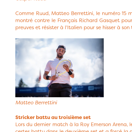
Comme Ruud, Matteo Berrettini, le numéro 15 mondi
montré contre le Français Richard Gasquet pourqu
preuves et résister à l’Italien pour se hisser à so
Matteo Berrettini
Stricker battu au troisième set
Lors du dernier match à la Roy Emerson Arena, le 
certes battu dans le deuxième set et a forcé la d