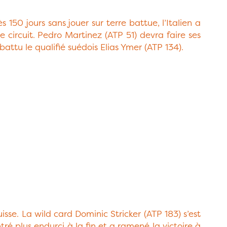
150 jours sans jouer sur terre battue, l’Italien a
 circuit. Pedro Martinez (ATP 51) devra faire ses
 battu le qualifié suédois Elias Ymer (ATP 134).
sse. La wild card Dominic Stricker (ATP 183) s’est
ré plus endurci à la fin et a ramené la victoire à