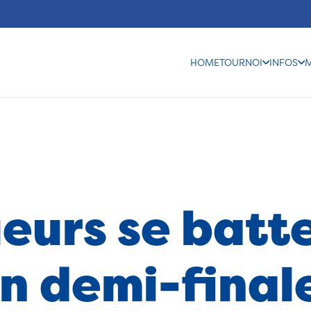
HOME
TOURNOI
INFOS
ueurs se batt
n demi-final