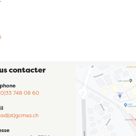
i
us contacter
éphone
(0)33 748 08 60
il
aad(at)gcmsa.ch
esse