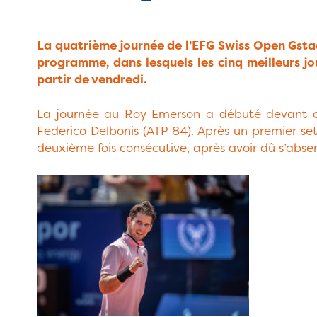
La quatrième journée de l’EFG Swiss Open Gstaa
programme, dans lesquels les cinq meilleurs j
partir de vendredi.
La journée au Roy Emerson a débuté devant des
Federico Delbonis (ATP 84). Après un premier set 
deuxième fois consécutive, après avoir dû s’abse