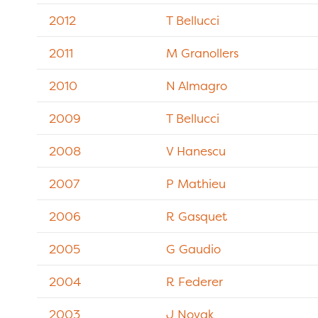
2012
T Bellucci
2011
M Granollers
2010
N Almagro
2009
T Bellucci
2008
V Hanescu
2007
P Mathieu
2006
R Gasquet
2005
G Gaudio
2004
R Federer
2003
J Novak