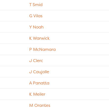
T Smid
G Vilas
Y Noah
K Warwick
P McNamara
J Clerc
J Caujolle
A Panatta
K Meiler
M Orantes