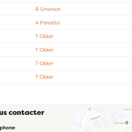
R Emerson
A Panatta
T Okker
T Okker
T Okker
T Okker
us contacter
éphone