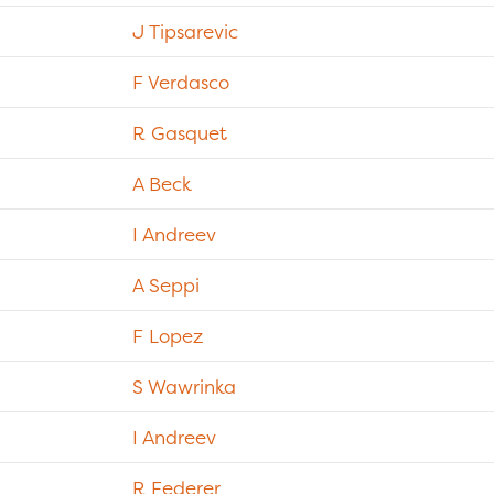
J Tipsarevic
F Verdasco
R Gasquet
A Beck
I Andreev
A Seppi
F Lopez
S Wawrinka
I Andreev
R Federer