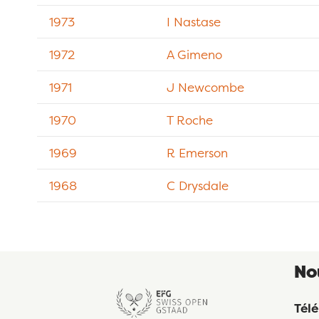
1973
I Nastase
1972
A Gimeno
1971
J Newcombe
1970
T Roche
1969
R Emerson
1968
C Drysdale
No
Tél