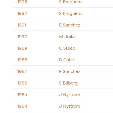
1993
S Bruguera
1992
S Bruguera
1991
E Sanchez
1990
M Jaite
1989
C Steeb
1988
D Cahill
1987
E Sanchez
1986
S Edberg
1985
J Nystrom
1984
J Nystrom