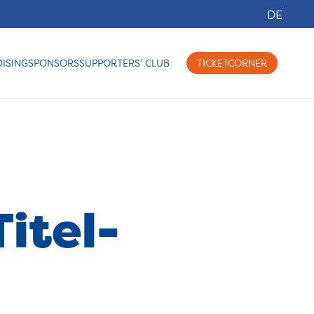
DE
ISING
SPONSORS
SUPPORTERS’ CLUB
TICKETCORNER
Titel-