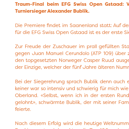
Traum-Final beim EFG Swiss Open Gstaad: V
Turniersieger Alexander Bublik.
Die Premiere findet im Saanenland statt: Auf de
für die EFG Swiss Open Gstaad ist es der erste S
Zur Freude der Zuschauer im prall gefüllten St
gegen Juan Manuel Cerundolo (ATP 109) über zwe
den topgesetzten Norweger Casper Ruud ausgesc
der Einzige, welcher der fünf Jahre älteren Nu
Bei der Siegerehrung sprach Bublik denn auch 
keiner war so intensiv und schwierig für mich w
Oberland. «Selbst, wenn ich in der ersten Run
gelohnt», schwärmte Bublik, der mit seiner Fa
feierte.
Nach diesem Erfolg wird die heutige Weltnumme