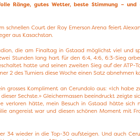
olle Ränge, gutes Wetter, beste Stimmung ­– und 
m schnellen Court der Roy Emerson Arena feiert Alexan
ieger aus Kasachstan.
adion, die am Finaltag in Gstaad möglichst viel und sp
i Stunden lang hart für den 6:4, 4:6, 6:3-Sieg arbeit
haltet hatte und seinen zweiten Sieg auf der ATP-Tou
mmer 2 des Turniers diese Woche einen Satz abnehmen k
ein grosses Kompliment an Cerundolo aus: «Ich habe z
ie dieser Sechste.» Gleichermassen beeindruckt zeigte 
de verloren hätte, mein Besuch in Gstaad hätte sich
milie angereist war und diesen schönen Moment mit F
r 34 wieder in die Top-30 aufsteigen. Und auch Ceru