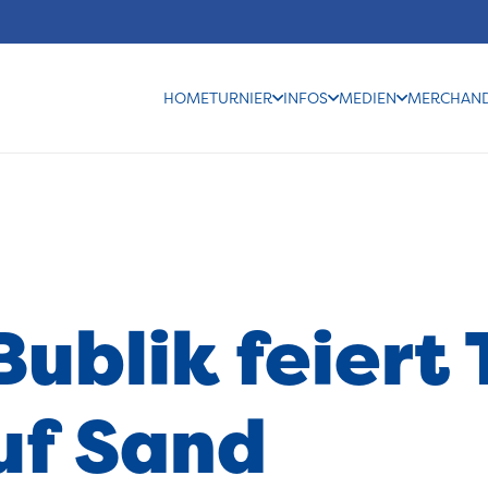
HOME
TURNIER
INFOS
MEDIEN
MERCHAND
ublik feiert 
uf Sand