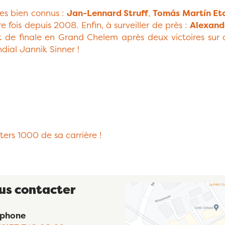
ges bien connus :
Jan-Lennard Struff
,
Tomás Martín Et
fois depuis 2008. Enfin, à surveiller de près :
Alexand
art de finale en Grand Chelem après deux victoires su
dial Jannik Sinner !
rs 1000 de sa carrière !
us contacter
éphone