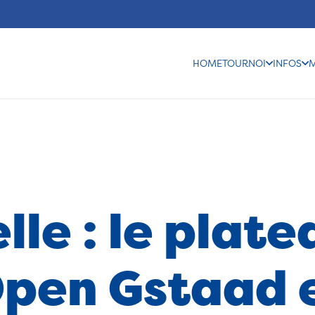
HOME
TOURNOI
INFOS
elle : le pla
Open Gstaad 