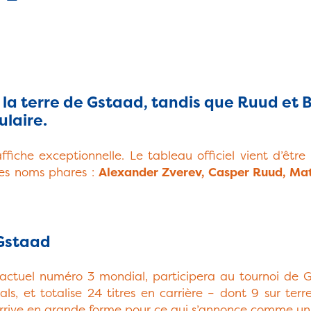
 la terre de Gstaad, tandis que Ruud et B
ulaire.
che exceptionnelle. Le tableau officiel vient d’être
 les noms phares :
Alexander Zverev, Casper Ruud, Mat
 Gstaad
 actuel numéro 3 mondial, participera au tournoi de 
, et totalise 24 titres en carrière – dont 9 sur terr
l arrive en grande forme pour ce qui s’annonce comme un