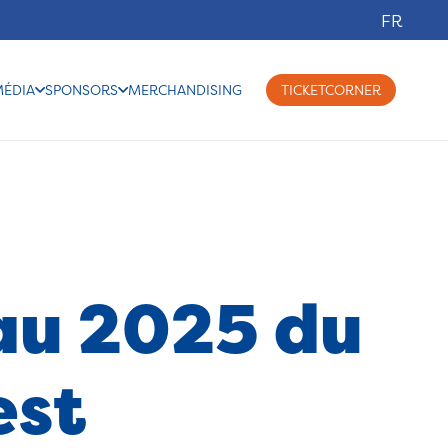
FR
MÉDIA
SPONSORS
MERCHANDISING
TICKETCORNER
teau 2025 du
est