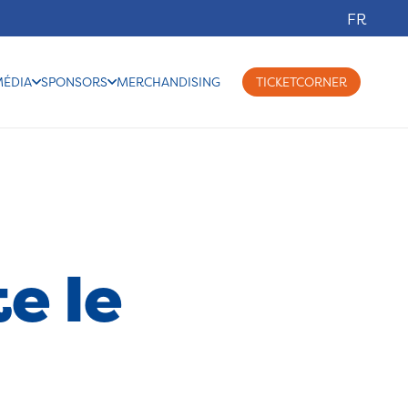
FR
MÉDIA
SPONSORS
MERCHANDISING
TICKETCORNER
e le