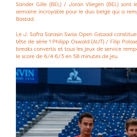
Sander Gille (BEL) / Joran Vliegen (BEL) sont 
semaine incroyable pour le duo belge qui a rem
Bastad.
Le J. Safra Sarasin Swiss Open Gstaad constitue 
tête de série 1 Philipp Oswald (AUT) / Filip Pola
breaks convertis et tous les jeux de service rem
le score de 6/4 6/3 en 58 minutes de jeu.