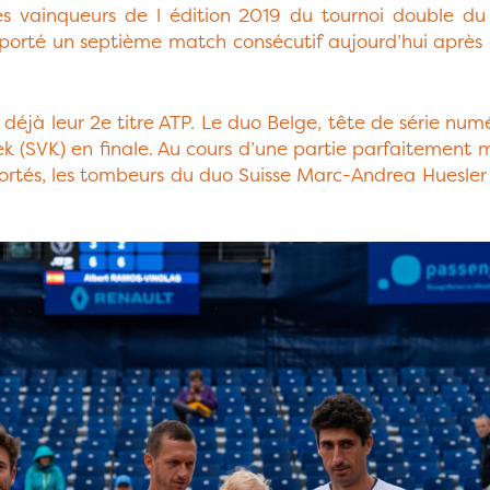
les vainqueurs de l édition 2019 du tournoi double d
porté un septième match consécutif aujourd’hui après 
déjà leur 2e titre ATP. Le duo Belge, tête de série nu
sek (SVK) en finale. Au cours d’une partie parfaitement
portés, les tombeurs du duo Suisse Marc-Andrea Huesler