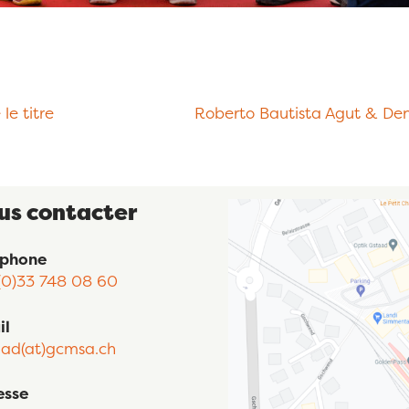
le titre
Roberto Bautista Agut & Den
us contacter
éphone
(0)33 748 08 60
il
aad(at)gcmsa.ch
esse