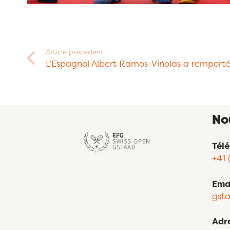
Article précédent
L’Espagnol Albert Ramos-Viñolas a remporté 
No
Tél
+41 
Ema
gst
Adr