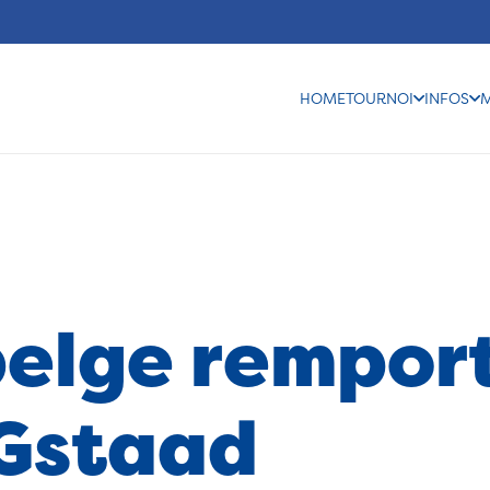
HOME
TOURNOI
INFOS
belge remport
 Gstaad